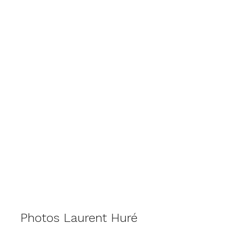
US BIACHE ATHLETISME
Photos Laurent Huré